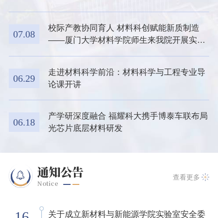
式进行了深入探讨。图1.厦门大学材料学院来访领
导与我院师生代表合影留念在欢迎仪式上，蒋建中
院长系统介绍了福耀科技大学作为新型研究型大学
校际产教协同育人 材料科创赋能新质制造
07.08
的办学定位，以及新材料与新能源学院在材料学科
——厦门大学材料学院师生来我院开展实习
前沿领域的布局。...
交流活动
走进材料科学前沿：材料科学与工程专业导
06.29
论课开讲
产学研深度融合 福耀科大携手博泰车联布局
06.18
光芯片底层材料研发
通知公告
查看更多
Notice
16
关于成立新材料与新能源学院实验室安全委