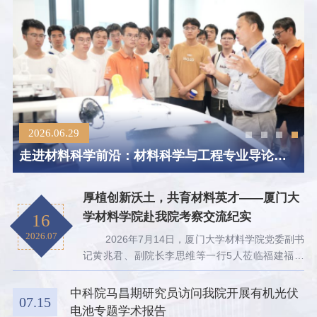
2026.06.29
厦门...
走进材料科学前沿：材料科学与工程专业导论课开讲
厚植创新沃土，共育材料英才——厦门大
学材料学院赴我院考察交流纪实
16
2026.07
2026年7月14日，厦门大学材料学院党委副书
记黄兆君、副院长李思维等一行5人莅临福建福耀
科技大学新材料与新能源学院考察交流。我院院长
蒋建中教授及学院师生对来访嘉宾表示了热烈欢
中科院马昌期研究员访问我院开展有机光伏
07.15
迎。双方围绕学科建设、研究生培养及产教融合模
电池专题学术报告