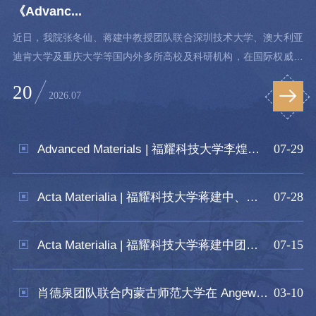
《Advanc...
近日，我院张冬仙、蒋建中教授团队联合深圳技术大学、澳大利亚
迪肯大学及重庆大学等国内外多所高校及科研机构，在国际权威期
刊《Advanced Science》上发表题为“金属玻璃回春过程中原子团
20
簇调控与力学性能关联机制研究”的最新研究成果。研究团队通过系
2026.07
统分析力学回春、温度回春等多种工艺条件下的微结构演变特征，
建立了不同工艺参数与原子团簇有序度、堆积密度及体积分数之间
07-29
Advanced Materials | 福耀科技大学李煌旭联合港理工、港城大在钠离子电池NASICON正极材料缺陷调控方面...
的调控图谱。基于该理论框架的大量对比分析发现，当前主流金属
玻璃设计方法虽然在微量元素添加或二次相复合等宏观策略上有所
探索，...
07-28
Acta Materialia | 福耀科技大学蒋建中、石仁海团队在《Acta Materialia》上发表金属压卡效应多尺度预测...
07-15
Acta Materialia | 福耀科技大学蒋建中团队联合大湾区大学/中科院金属所在《Acta Materialia》上发表TiZ...
03-10
肖德泉团队联合内蒙古师范大学在 Angew 发表非晶态复合氧化物 PEM 催化剂成果