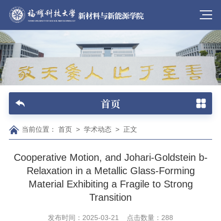
首页
当前位置：
首页
>
学术动态
>
正文
Cooperative Motion, and Johari-Goldstein b-
Relaxation in a Metallic Glass-Forming
Material Exhibiting a Fragile to Strong
Transition
发布时间：2025-03-21
点击数量：
288