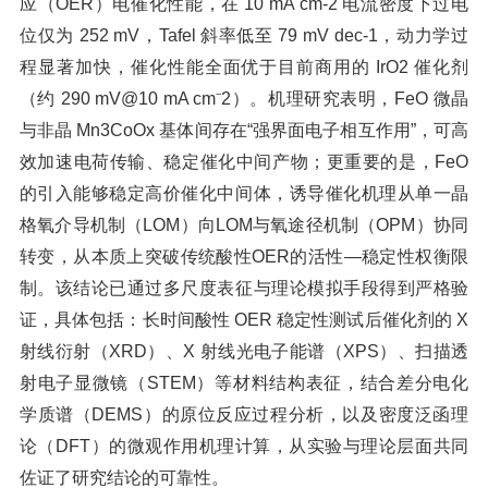
应（OER）电催化性能，在 10 mA cm-2 电流密度下过电
位仅为 252 mV，Tafel 斜率低至 79 mV dec-1，动力学过
程显著加快，催化性能全面优于目前商用的 IrO2 催化剂
（约 290 mV@10 mA cm⁻2）。机理研究表明，FeO 微晶
与非晶 Mn3CoOx 基体间存在“强界面电子相互作用”，可高
效加速电荷传输、稳定催化中间产物；更重要的是，FeO
的引入能够稳定高价催化中间体，诱导催化机理从单一晶
格氧介导机制（LOM）向LOM与氧途径机制（OPM）协同
转变，从本质上突破传统酸性OER的活性—稳定性权衡限
制。该结论已通过多尺度表征与理论模拟手段得到严格验
证，具体包括：长时间酸性 OER 稳定性测试后催化剂的 X
射线衍射（XRD）、X 射线光电子能谱（XPS）、扫描透
射电子显微镜（STEM）等材料结构表征，结合差分电化
学质谱（DEMS）的原位反应过程分析，以及密度泛函理
论（DFT）的微观作用机理计算，从实验与理论层面共同
佐证了研究结论的可靠性。