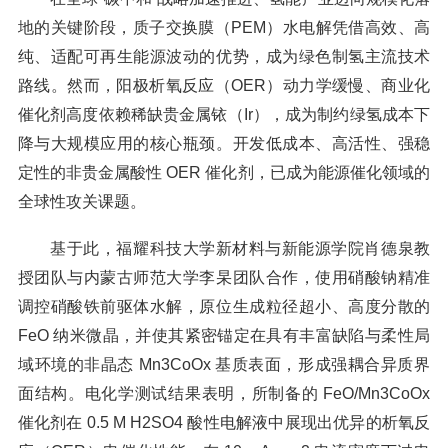
地的关键阶段，质子交换膜（PEM）水电解凭借高效、高
纯、适配可再生能源波动的优势，成为绿色制氢主流技术
路线。然而，阳极析氧反应（OER）动力学缓慢、商业化
催化剂高度依赖稀缺贵金属铱（Ir），成为制约绿氢成本下
降与大规模应用的核心瓶颈。开发低成本、高活性、强稳
定性的非贵金属酸性 OER 催化剂，已成为能源催化领域的
全球性攻关课题。
基于此，福耀科技大学新材料与新能源学院肖德泉教
授团队与内蒙古师范大学李杲团队合作，使用硝酸钠精准
调控硝酸铁前驱体水解，原位生成粒径超小、高度分散的
FeO 纳米微晶，并使其紧密锚定在具有丰富缺陷与柔性局
域环境的非晶态 Mn3CoOx 基质表面，形成强耦合异质界
面结构。电化学测试结果表明，所制备的 FeO/Mn3CoOx
催化剂在 0.5 M H2SO4 酸性电解液中展现出优异的析氧反