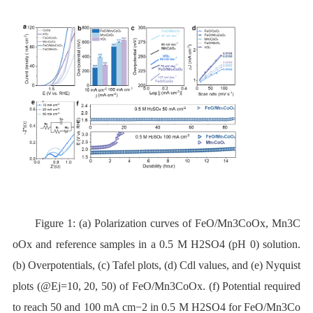
Figure 1: (a) Polarization curves of FeO/Mn3CoOx, Mn3C
oOx and reference samples in a 0.5 M H2SO4 (pH 0) solution.
(b) Overpotentials, (c) Tafel plots, (d) Cdl values, and (e) Nyquist
plots (@Ej=10, 20, 50) of FeO/Mn3CoOx. (f) Potential required
to reach 50 and 100 mA cm−2 in 0.5 M H2SO4 for FeO/Mn3Co