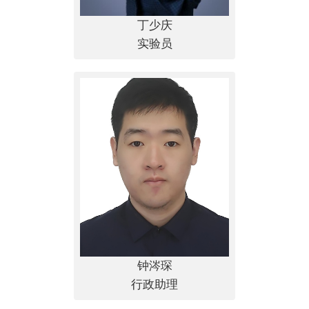
丁少庆
实验员
钟涔琛
行政助理